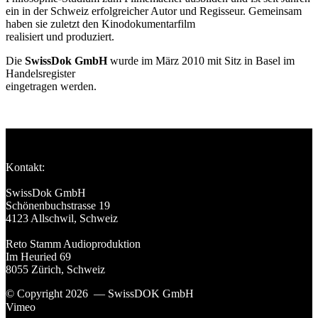
ein in der Schweiz erfolgreicher Autor und Regisseur. Gemeinsam
haben sie zuletzt den Kinodokumentarfilm
Der Tod meiner Mutter
realisiert und produziert.
Die
SwissDok GmbH
wurde im März 2010 mit Sitz in Basel im
Handelsregister
eingetragen werden.
Kontakt:
SwissDok GmbH
Schönenbuchstrasse 19
4123 Allschwil, Schweiz
Reto Stamm Audioproduktion
Im Heuried 69
8055 Zürich, Schweiz
© Copyright 2026 — SwissDOK GmbH
Vimeo