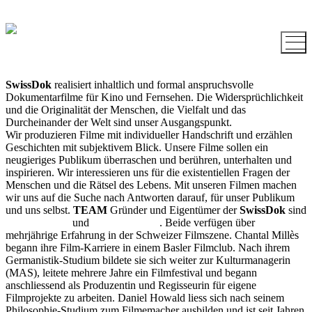
SwissDok
realisiert inhaltlich und formal anspruchsvolle
Dokumentarfilme für Kino und Fernsehen. Die Widersprüchlichkeit
und die Originalität der Menschen, die Vielfalt und das
Durcheinander der Welt sind unser Ausgangspunkt.
Wir produzieren Filme mit individueller Handschrift und erzählen
Geschichten mit subjektivem Blick. Unsere Filme sollen ein
neugieriges Publikum überraschen und berühren, unterhalten und
inspirieren. Wir interessieren uns für die existentiellen Fragen der
Menschen und die Rätsel des Lebens. Mit unseren Filmen machen
wir uns auf die Suche nach Antworten darauf, für unser Publikum
und uns selbst.
TEAM
Gründer und Eigentümer der
SwissDok
sind
Chantal Millès
und
Daniel Howald
. Beide verfügen über
mehrjährige Erfahrung in der Schweizer Filmszene. Chantal Millès
begann ihre Film-Karriere in einem Basler Filmclub. Nach ihrem
Germanistik-Studium bildete sie sich weiter zur Kulturmanagerin
(MAS), leitete mehrere Jahre ein Filmfestival und begann
anschliessend als Produzentin und Regisseurin für eigene
Filmprojekte zu arbeiten. Daniel Howald liess sich nach seinem
Philosophie-Studium zum Filmemacher ausbilden und ist seit Jahren